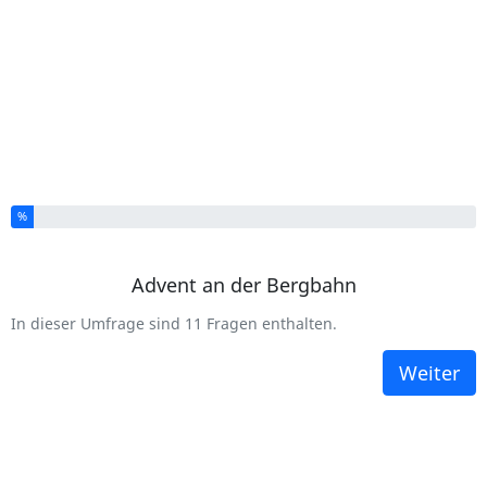
Sie haben % dieser Umfrage fertiggestellt.
%
Advent an der Bergbahn
In dieser Umfrage sind 11 Fragen enthalten.
Weiter