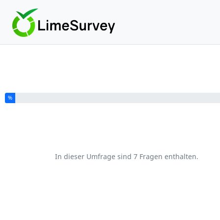
Sie haben % dieser Umfrage fertiggestellt.
%
In dieser Umfrage sind 7 Fragen enthalten.